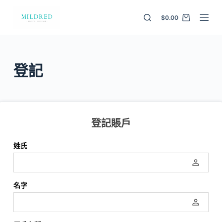
S
$
0.00
k
i
p
t
登記
o
c
o
n
登記賬戶
t
e
姓氏
n
perm_identity
t
名字
perm_identity