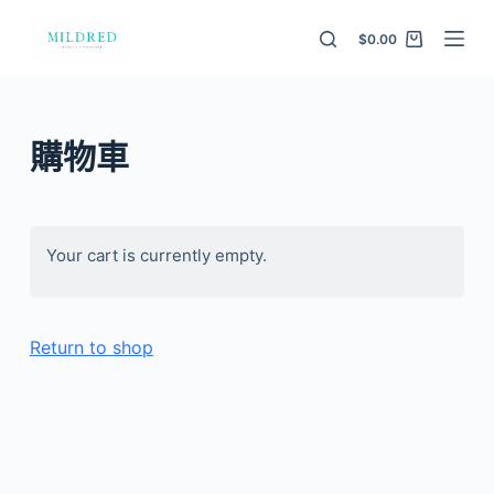
S
$
0.00
k
i
p
t
購物車
o
c
o
n
Your cart is currently empty.
t
e
n
Return to shop
t