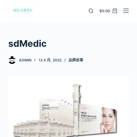
S
$
0.00
k
i
p
t
sdMedic
o
c
ADMIN
12 4 月, 2022
品牌故事
o
n
t
e
n
t