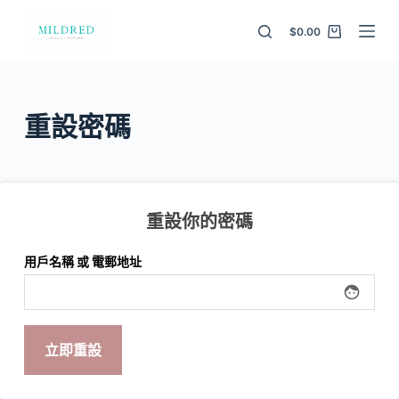
S
$
0.00
k
i
p
t
重設密碼
o
c
o
n
重設你的密碼
t
e
用戶名稱 或 電郵地址
n
face
t