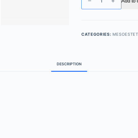
Add to 
-
強
化
毛
囊
CATEGORIES:
MESOESTET
修
復
精
華
DESCRIPTION
quantity