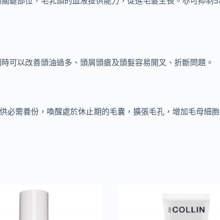
部位，毛乳頭的血液提供能力，促進毛髮生長。亦可抑制5a-還原
同時可以改善頭油過多、頭屑頭瘡及頭髮容易開叉、折斷問題。
供必需養份，喚醒處於休止期的毛囊，擴張毛孔，增加毛母細胞