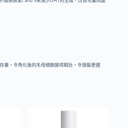
酵素I and II來減少DHT的生成，改善毛囊周圍
存量，令角化後的毛母細胞變得粗壯，令頭髮更健