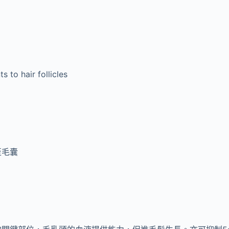
s to hair follicles
至毛囊