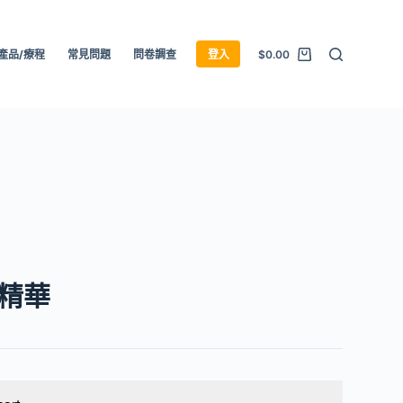
產品/療程
常見問題
問卷調查
登入
$
0.00
精華