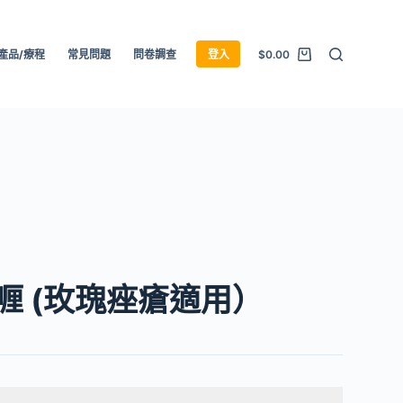
產品/療程
常見問題
問卷調查
登入
$
0.00
喱 (玫瑰痤瘡適用）