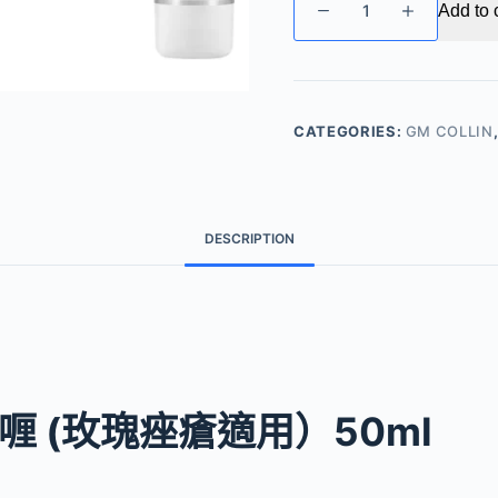
Add to 
COLLIN
–
速
救
療
CATEGORIES:
GM COLLIN
膚
啫
喱
(玫
DESCRIPTION
瑰
痤
瘡
適
用)
quantity
啫喱 (玫瑰痤瘡適用）50ml