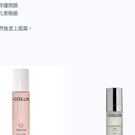
浮腫問題
化黑眼圈
，然後塗上面霜。