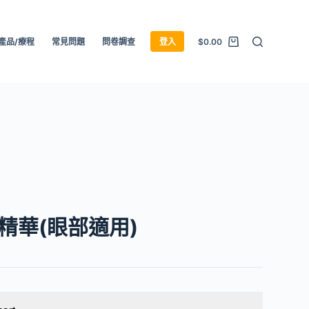
產品/療程
常見問題
問卷調查
登入
$
0.00
精華(眼部適用)