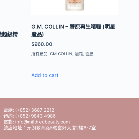
G.M. COLLIN – 膠原再生啫喱 (明星
彈嫩超級精
產品)
$
960.00
所有產品
,
GM COLLIN
,
臉霜
,
面膜
Add to cart
電話: (+852) 3687 2212
預約: (+852) 9843 4986
電郵: info@mildredbeauty.com
總店地址：元朗教育路5號富好大廈2樓6-7室