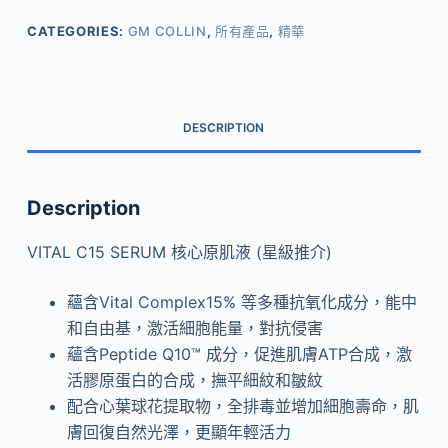
C15
CATEGORIES:
GM COLLIN
,
所有產品
,
精華
SERUM
核
心
原
DESCRIPTION
肌
液
(星
Description
級
推
VITAL C15 SERUM 核心原肌液 (星級推介)
介)
quantity
蘊含Vital Complex15% 等多種抗氧化成分，能中
和自由基，激活細胞能量，對抗侵害
蘊含Peptide Q10™ 成分，促進肌膚ATP合成，激
活膠原蛋白的合成，撫平細紋和皺紋
配合心葉球花提取物，全排毒並增加細胞壽命，肌
膚回復自然光澤，更顯年輕活力