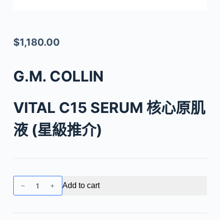
$
1,180.00
G.M. COLLIN
VITAL C15 SERUM 核心原肌
液 (星級推介)
G.M.
Add to cart
COLLIN
-
VITAL