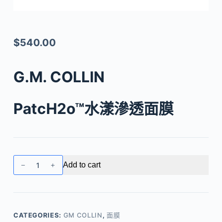
$
540.00
G.M. COLLIN
PatcH2o™水漾滲透面膜
G.M.
Add to cart
COLLIN
-
PatcH2o™
水
CATEGORIES:
GM COLLIN
,
面膜
漾