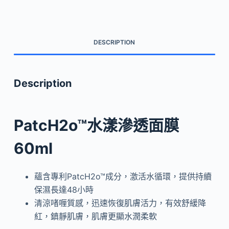
滲
透
面
DESCRIPTION
膜
quantity
Description
PatcH2o™水漾滲透面膜
60ml
蘊含專利PatcH2o™成分，激活水循環，提供持續
保濕長達48小時
清涼啫喱質感，迅速恢復肌膚活力，有效舒緩降
紅，鎮靜肌膚，肌膚更顯水潤柔軟