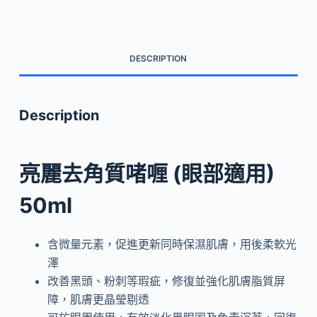
角
質
啫
DESCRIPTION
喱
(眼
部
Description
適
用)
quantity
亮麗去角質啫喱 (眼部適用)
50ml
含微量元素，促進更新同時保濕肌膚，用後柔軟光
澤
改善黑頭、粉刺等瑕疵，修復並強化肌膚脂質屏
障，肌膚更晶瑩剔透