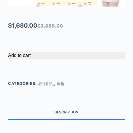
$
1,680.00
$
3,888.00
Add to cart
CATEGORIES:
激光脫毛
,
療程
DESCRIPTION