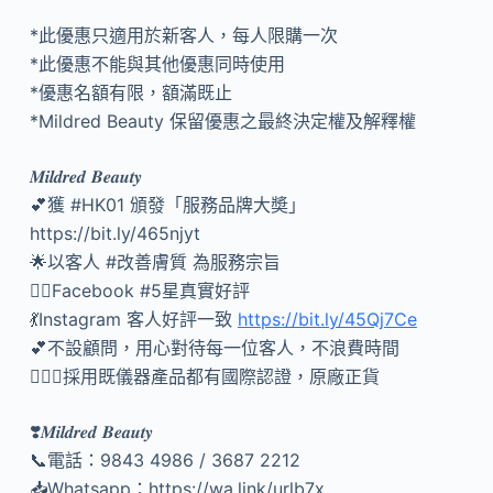
*此優惠只適用於新客人，每人限購一次
*此優惠不能與其他優惠同時使用
*優惠名額有限，額滿既止
*Mildred Beauty 保留優惠之最終決定權及解釋權
𝑴𝒊𝒍𝒅𝒓𝒆𝒅 𝑩𝒆𝒂𝒖𝒕𝒚
💕獲
#HK01
頒發「服務品牌大奬」
https://bit.ly/465njyt
🌟以客人
#改善膚質
為服務宗旨
👍🏻Facebook
#5星真實好評
💃Instagram 客人好評一致
https://bit.ly/45Qj7Ce
💕不設顧問，用心對待每一位客人，不浪費時間
🙆🏻‍♀️採用既儀器產品都有國際認證，原廠正貨
❣️𝑴𝒊𝒍𝒅𝒓𝒆𝒅 𝑩𝒆𝒂𝒖𝒕𝒚
📞電話：9843 4986 / 3687 2212
📥Whatsapp：https://wa.link/urlb7x