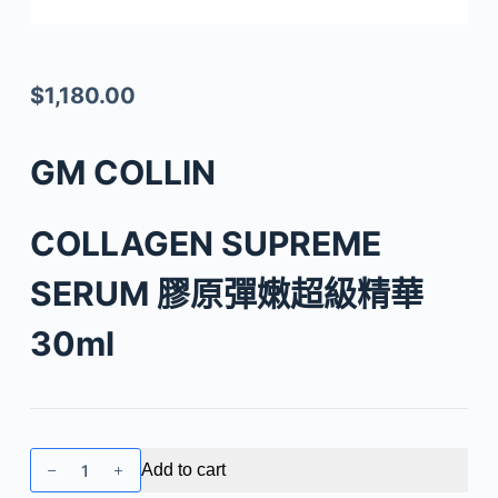
$
1,180.00
GM COLLIN
COLLAGEN SUPREME
SERUM 膠原彈嫩超級精華
30ml
GM
Add to cart
COLLIN