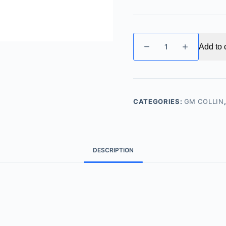
GM
Add to 
COLLIN
–
CERAMIDE
COMFORT
SERUM
CATEGORIES:
GM COLLIN
屏
障
修
復
DESCRIPTION
緊
膚
膠
囊
quantity