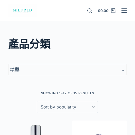
S
$
0.00
k
i
p
t
產品分類
o
c
o
n
精華
t
e
n
SHOWING 1–12 OF 15 RESULTS
t