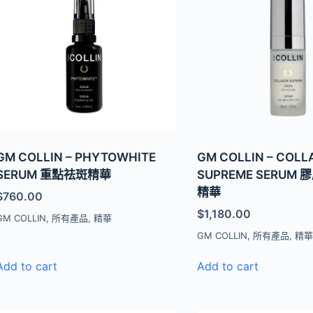
GM COLLIN – PHYTOWHITE
GM COLLIN – COLL
SERUM 重點祛斑精華
SUPREME SERUM
精華
$
760.00
$
1,180.00
GM COLLIN
,
所有產品
,
精華
GM COLLIN
,
所有產品
,
精
Add to cart
Add to cart