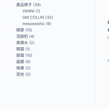
products
39
產品牌子
39
1
products
VANNI
1
product
32
GM COLLIN
32
6
products
mesoestetic
6
15
products
精華
15
products
4
洗臉奶
4
products
2
爽膚水
2
1
products
眼霜
1
product
10
臉霜
10
6
products
面膜
6
products
2
煥膚
2
products
2
其他
2
products