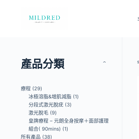
S
k
i
p
t
o
c
產品分類
o
›
n
t
e
29
療程
29
n
products
1
冰極溶脂&增肌減脂
1
t
3
product
分段式激光脫疣
3
9
products
激光脫毛
9
products
皇牌療程 – 元朗全身按摩＋面部護理
1
組合( 90mins)
1
38
product
所有產品
38