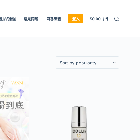
產品/療程
常見問題
問卷調查
登入
$
0.00