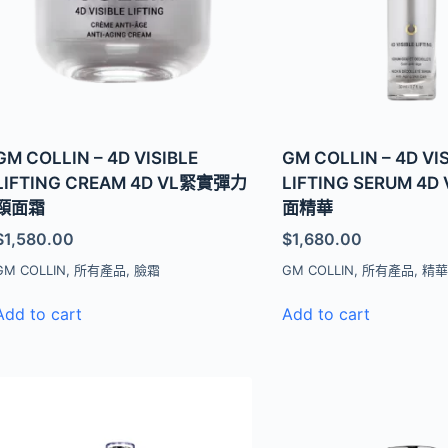
GM COLLIN – 4D VISIBLE
GM COLLIN – 4D VI
LIFTING CREAM 4D VL緊實彈力
LIFTING SERUM 4
頸面霜
面精華
$
1,580.00
$
1,680.00
GM COLLIN
,
所有產品
,
臉霜
GM COLLIN
,
所有產品
,
精
Add to cart
Add to cart