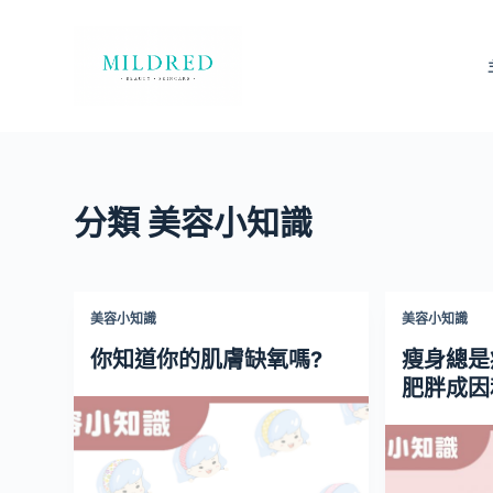
S
k
i
p
t
o
c
分類
美容小知識
o
n
t
e
美容小知識
美容小知識
n
你知道你的肌膚缺氧嗎?
瘦身總是
t
肥胖成因