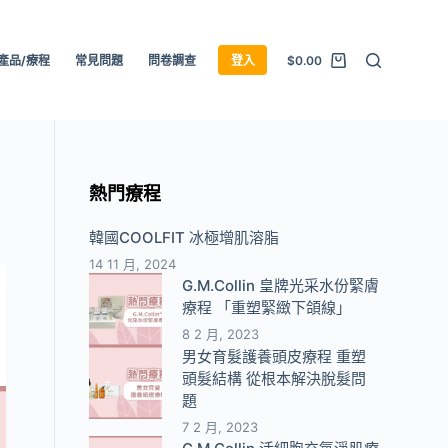
產品/療程
常見問題
問卷調查
登入
$
0.00
熱門療程
韓國COOLFIT 冰極增肌溶脂
14 11 月, 2024
G.M.Collin 皇牌光采水份緊膚
療程 「重塑緊緻下頜線」
8 2 月, 2023
男女育髮護養頭皮療程 重塑
頭髮結構 從根本解決脫髮問
題
7 2 月, 2023