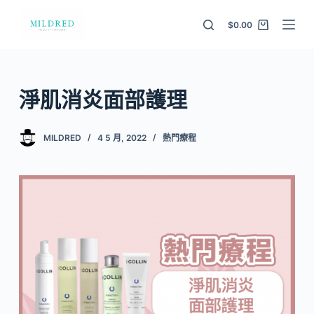
S
$
0.00
k
i
p
t
淨肌消炎面部護理
o
c
MILDRED
4 5 月, 2022
熱門療程
o
n
t
e
n
t