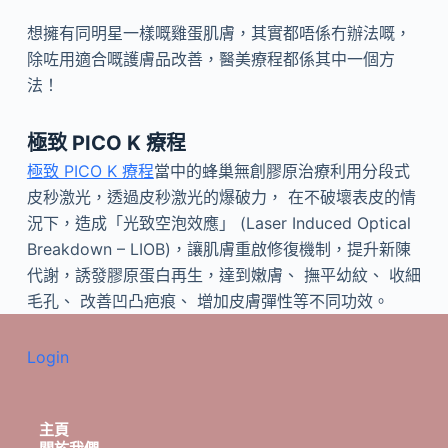
想擁有同明星一樣嘅雞蛋肌膚，其實都唔係冇辦法嘅，
除咗用適合嘅護膚品改善，醫美療程都係其中一個方
法！
極致 PICO K 療程
極致 PICO K 療程
當中的蜂巢無創膠原治療利用分段式
皮秒激光，透過皮秒激光的爆破力， 在不破壞表皮的情
況下，造成「光致空泡效應」 (Laser Induced Optical
Breakdown – LIOB)，讓肌膚重啟修復機制，提升新陳
代謝，誘發膠原蛋白再生，達到嫩膚、 撫平幼紋、 收細
毛孔、 改善凹凸疤痕、 增加皮膚彈性等不同功效。
Login
主頁