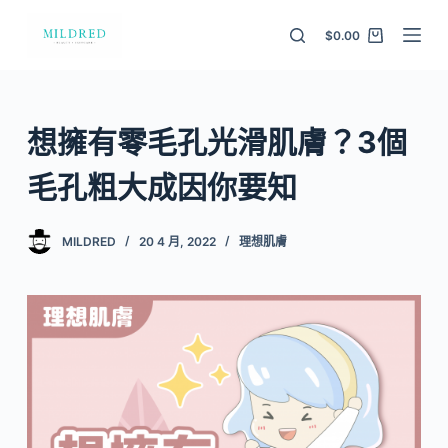
S
$
0.00
k
i
p
t
想擁有零毛孔光滑肌膚？3個
o
c
毛孔粗大成因你要知
o
n
MILDRED
20 4 月, 2022
理想肌膚
t
e
n
t